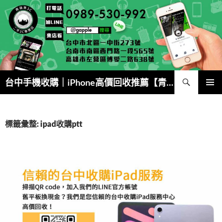
跳
至
主
要
內
容
搜
台中手機收購｜iPhone高價回收推薦【青蘋果3C】
尋
主要選單
標籤彙整: ipad收購ptt