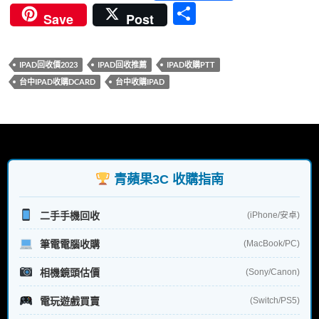
ac
w
nt
u
n
分
Save
Post
e
itt
er
m
e
享
b
er
es
bl
IPAD回收價2023
IPAD回收推薦
IPAD收購PTT
o
t
r
台中IPAD收購DCARD
台中收購IPAD
o
k
青蘋果3C 收購指南
二手手機回收
(iPhone/安卓)
筆電電腦收購
(MacBook/PC)
相機鏡頭估價
(Sony/Canon)
電玩遊戲買賣
(Switch/PS5)