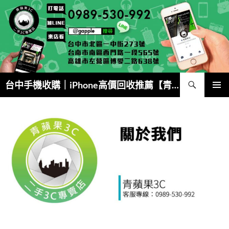
跳
至
主
要
內
容
搜
台中手機收購｜iPhone高價回收推薦【青蘋果3C】
尋
主要選單