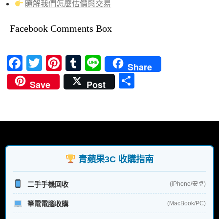
瞭解我們怎麼估價與交易
Facebook Comments Box
F
T
Pi
T
Li
Share
ac
w
nt
u
n
分
Save
Post
e
itt
er
m
e
享
b
er
es
bl
o
t
r
o
k
青蘋果3C 收購指南
二手手機回收
(iPhone/安卓)
筆電電腦收購
(MacBook/PC)