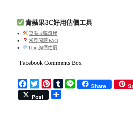
青蘋果3C好用估價工具
查看收購流程
常見問題 FAQ
Line 詢價估價
Facebook Comments Box
F
T
Pi
T
Li
Share
S
ac
w
nt
u
n
分
Post
e
itt
er
m
e
享
b
er
es
bl
o
t
r
o