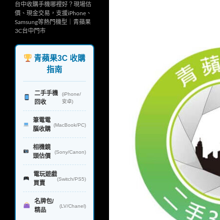
台中收購手機哪裡好？現場估
價、現金交易，支援iPhone、
Samsung等熱門機型｜青蘋果
3C台中門市
青蘋果3C 收購
指南
二手手機
(iPhone/
回收
安卓)
筆電電
(MacBook/PC)
腦收購
相機鏡
(Sony/Canon)
頭估價
電玩遊戲
(Switch/PS5)
買賣
名牌包/
(LV/Chanel)
精品