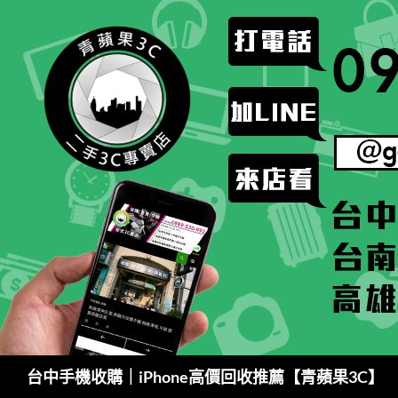
跳
至
主
要
內
容
搜
台中手機收購｜iPhone高價回收推薦【青蘋果3C】
尋