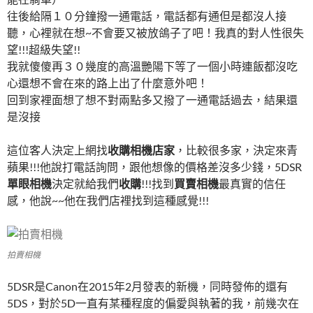
往後給隔１０分鐘撥一通電話，電話都有通但是都沒人接
聽，心裡就在想~不會要又被放鴿子了吧！我真的對人性很失
望!!!超級失望!!
我就傻傻再３０幾度的高溫艷陽下等了一個小時連飯都沒吃
心還想不會在來的路上出了什麼意外吧！
回到家裡面想了想不對兩點多又撥了一通電話過去，結果還
是沒接
這位客人決定上網找
收購相機店家
，比較很多家，決定來青
蘋果!!!他說打電話詢問，跟他想像的價格差沒多少錢，5DSR
單眼相機
決定就給我們
收購
!!!找到
買賣相機
最真實的信任
感，他說~~他在我們店裡找到這種感覺!!!
拍賣相機
5DSR是Canon在2015年2月發表的新機，同時發佈的還有
5DS，對於5D一直有某種程度的偏愛與執著的我，前幾次在