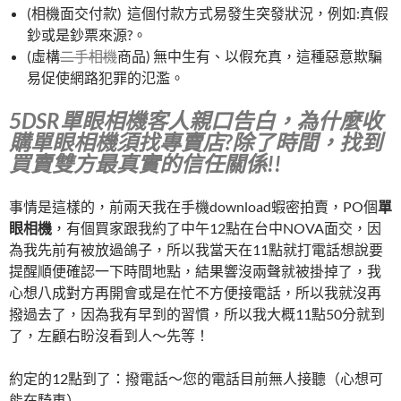
(相機面交付款) 這個付款方式易發生突發狀況，例如:真假
鈔或是鈔票來源?。
(虛構
二手相機
商品) 無中生有、以假充真，這種惡意欺騙
易促使網路犯罪的氾濫。
5DSR單眼相機客人親口告白，為什麼收
購單眼相機須找專賣店?除了時間，找到
買賣雙方最真實的信任關係!!
事情是這樣的，前兩天我在手機download蝦密拍賣，PO個
單
眼相機
，有個買家跟我約了中午12點在台中NOVA面交，因
為我先前有被放過鴿子，所以我當天在11點就打電話想說要
提醒順便確認一下時間地點，結果響沒兩聲就被掛掉了，我
心想八成對方再開會或是在忙不方便接電話，所以我就沒再
撥過去了，因為我有早到的習慣，所以我大概11點50分就到
了，左顧右盼沒看到人～先等！
約定的12點到了：撥電話～您的電話目前無人接聽（心想可
能在騎車）