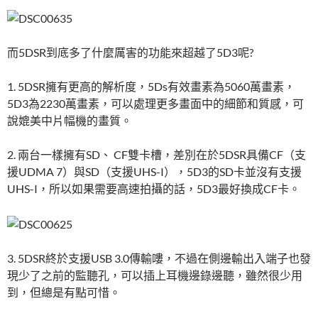
而5DSR到底多了什麼厲害的功能來超越了5D3呢?
1. 5DSR擁有更高的解析度，5Ds有效畫素為5060萬畫素，
5D3為2230萬畫素，可以處理更多畫面中的細節和質感，可
說媲美中片幅機的畫質。
2. 兩台一樣擁有SD、 CF雙卡槽，差別在於5DSR具備CF（支
援UDMA 7）與SD（支援UHS-I），5D3的SD卡並沒有支援
UHS-I，所以如果需要高速拍攝的話，5D3最好換成CF卡。
3. 5DSR終於支援USB 3.0傳輸嘍，不過在側邊輸出入端子也發
現少了之前的監聽孔，可以插上耳機邊錄邊聽，雖然很少用
到，但總是有點可惜。