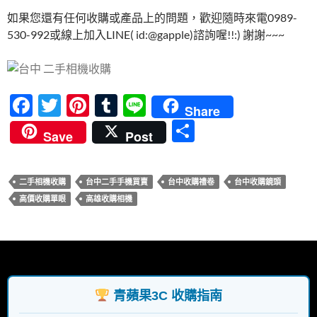
如果您還有任何收購或產品上的問題，歡迎隨時來電0989-
530-992或線上加入LINE( id:@gapple)諮詢喔!!:) 謝謝~~~
F
T
Pi
T
Li
Share
ac
w
nt
u
n
分
Save
Post
e
itt
er
m
e
享
b
er
es
bl
二手相機收購
台中二手手機買賣
台中收購禮卷
台中收購鏡頭
o
t
r
高價收購單眼
高雄收購相機
o
k
青蘋果3C 收購指南