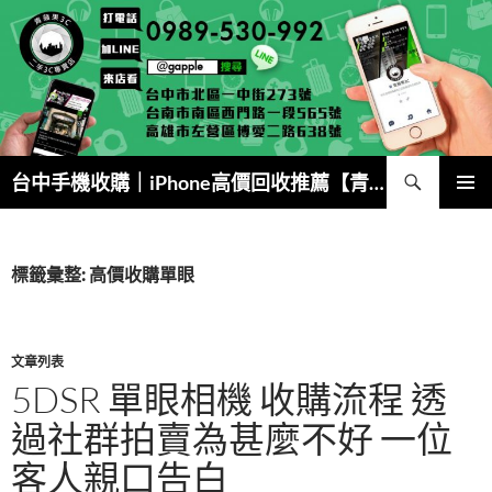
跳
至
主
要
內
容
搜
台中手機收購｜iPhone高價回收推薦【青蘋果3C】
尋
主要選單
標籤彙整: 高價收購單眼
文章列表
5DSR 單眼相機 收購流程 透
過社群拍賣為甚麼不好 一位
客人親口告白