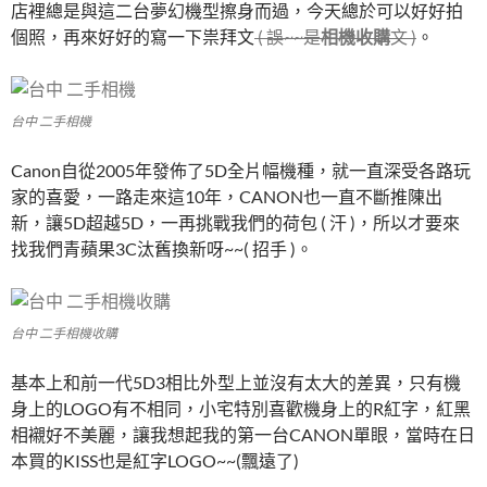
店裡總是與這二台夢幻機型擦身而過，今天總於可以好好拍
個照，再來好好的寫一下祟拜文
( 誤~~是
相機收購
文 )
。
台中 二手相機
Canon自從2005年發佈了5D全片幅機種，就一直深受各路玩
家的喜愛，一路走來這10年，CANON也一直不斷推陳出
新，讓5D超越5D，一再挑戰我們的荷包 ( 汗 )，所以才要來
找我們青蘋果3C汰舊換新呀~~( 招手 )。
台中 二手相機收購
基本上和前一代5D3相比外型上並沒有太大的差異，只有機
身上的LOGO有不相同，小宅特別喜歡機身上的R紅字，紅黑
相襯好不美麗，讓我想起我的第一台CANON單眼，當時在日
本買的KISS也是紅字LOGO~~(飄遠了)