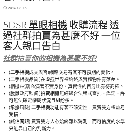
2016-08-16
5DSR 單眼相機
收購流程 透
過社群拍賣為甚麼不好 一位
客人親口告白
社群
拍賣
你的相機為甚麼不好?
(
二手相機
成交與否)網路交易有其不可預期的變化。
(二手相機品質 )在虛擬世界裡始終與實體物件有落差。
(相機來源)充滿著不實身份，真實性的百分比有待商榷。
(脫離政府監督 )
拍賣相機
無經過合法程式審批、鑑定、許
可無法確定權屬狀況且糾紛多。
(承擔風險)
二手相機
功能有著不確定性，買賣雙方權益易
受損。
(誠信問題) 買賣雙方人心始終難以猜測，而可信度的水準
只能靠自己的判斷力。