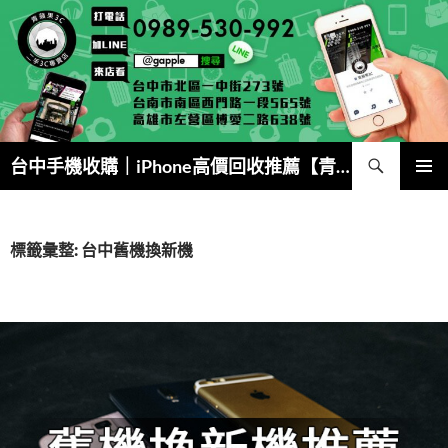
跳
至
主
要
內
容
搜
台中手機收購｜iPhone高價回收推薦【青蘋果3C】
尋
主要選單
標籤彙整: 台中舊機換新機