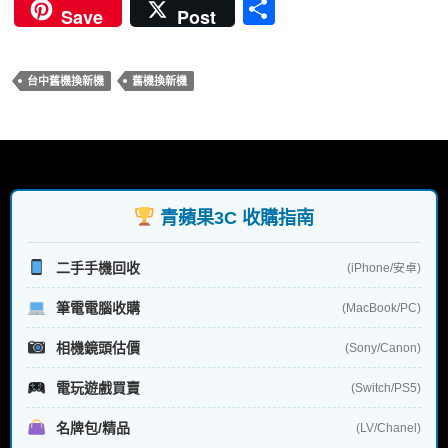
ac
w
nt
u
n
分
Save
Post
e
itt
er
m
e
享
b
er
es
bl
台中舊機換新機
舊機換新機
o
t
r
o
k
青蘋果3C 收購指南
二手手機回收
(iPhone/安卓)
筆電電腦收購
(MacBook/PC)
相機鏡頭估價
(Sony/Canon)
電玩遊戲買賣
(Switch/PS5)
名牌包/精品
(LV/Chanel)