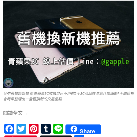
台中舊機換新機,給青蘋果3C收購自己不用的2手3C商品該注意什麼細節? 小編這裡
會簡單整理出一些舊換新的交易重點
台中舊機換新機-舊3C可能換購成您想要的商品-青蘋果
閱讀全文
→
F
T
Pi
T
Li
Share