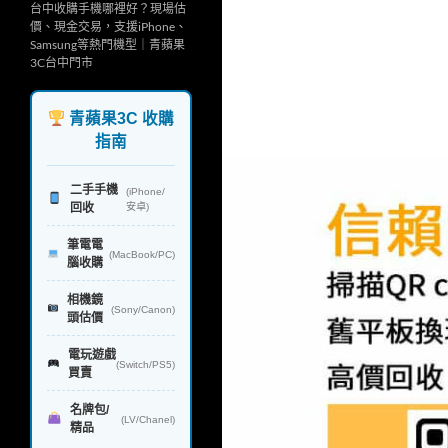
台中收購手機哪裡好？現場估
價、現金交易，支援iPhone、
Samsung等熱門機型｜青蘋果
3C台中門市
青蘋果3C 收購
指南
二手手機
(iPhone/
回收
安卓)
筆電電
(MacBook/PC)
腦收購
相機鏡
(Sony/Canon)
頭估價
電玩遊戲
(Switch/PS5)
買賣
名牌包/
(LV/Chanel)
精品