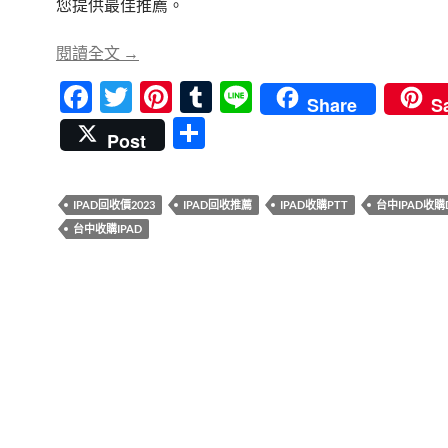
您提供最佳推薦。
青蘋果3C台中店｜台中iPad回收推薦專家
閱讀全文
→
F
T
Pi
T
Li
Share
S
ac
w
nt
u
n
分
Post
e
itt
er
m
e
享
b
er
es
bl
IPAD回收價2023
IPAD回收推薦
IPAD收購PTT
台中IPAD收購
o
t
r
台中收購IPAD
o
k