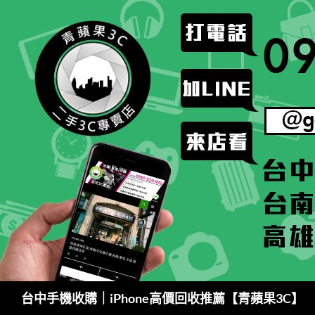
跳
至
主
要
內
容
搜
台中手機收購｜iPhone高價回收推薦【青蘋果3C】
尋