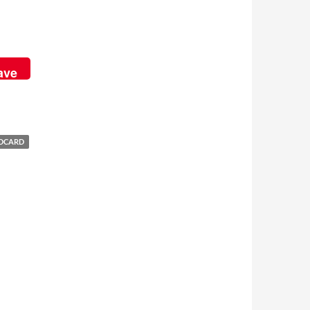
ave
DCARD