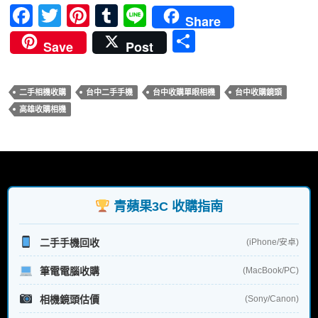
F
T
Pi
T
Li
Share
ac
w
nt
u
n
分
Save
Post
e
itt
er
m
e
享
b
er
es
bl
二手相機收購
台中二手手機
台中收購單眼相機
台中收購鏡頭
o
t
r
高雄收購相機
o
k
青蘋果3C 收購指南
二手手機回收
(iPhone/安卓)
筆電電腦收購
(MacBook/PC)
相機鏡頭估價
(Sony/Canon)