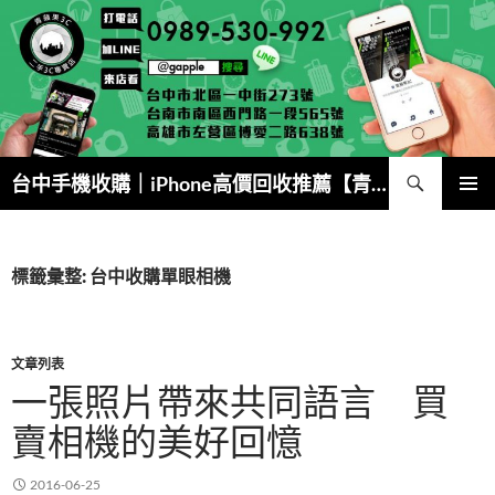
跳
至
主
要
內
容
搜
台中手機收購｜iPhone高價回收推薦【青蘋果3C】
尋
主要選單
標籤彙整: 台中收購單眼相機
文章列表
一張照片帶來共同語言 買
賣相機的美好回憶
2016-06-25