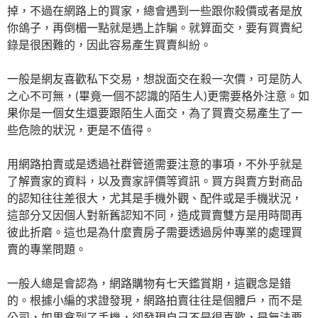
掉，不過在網路上的買家，總會遇到一些跟你殺價或者是放
你鴿子，再倒楣一點就是遇上詐騙。就算面交，要有買賣紀
錄是很困難的，因此容易產生買賣糾紛。
一般是網友喜歡私下交易，想說面交在殺一次價，可是防人
之心不可無，(畢竟一個不認識的陌生人)更需要格外注意。如
果你是一個女生還要跟陌生人面交，為了買賣交易產生了一
些危險的狀況，更是不值得。
用網路拍賣或是透過社群管道需要注意的事項，不外乎就是
了解賣家的資料，以及賣家評價等資訊。買方與賣方對商品
的認知往往差很大，尤其是手機外觀、配件或是手機狀況，
這部分又因個人對新舊認知不同，造成買賣雙方是用時間再
彼此折磨。這也是為什麼賣房子需要透過房仲專業的處理買
賣的專業問題。
一般人總是會認為，網路購物有七天鑑賞期，這觀念是錯
的。根據小編的求證發現，網路拍賣往往是個體戶，而不是
公司，如果拿到了手機，卻發現自己不是很喜歡，是無法要