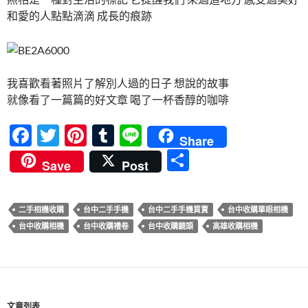
和愛的人點點滴滴 成長的痕跡
我喜歡看著照片了解別人過的日子 想說的故事
就像看了一篇篇的好文章 喝了一杯香醇的咖啡
F
T
Pi
T
Li
Share
ac
w
nt
u
n
分
Save
Post
e
itt
er
m
e
享
b
er
es
bl
二手相機收購
台中二手手機
台中二手手機買賣
台中收購單眼相機
o
t
r
台中收購相機
台中收購禮卷
台中收購鏡頭
高雄收購相機
o
k
文章列表