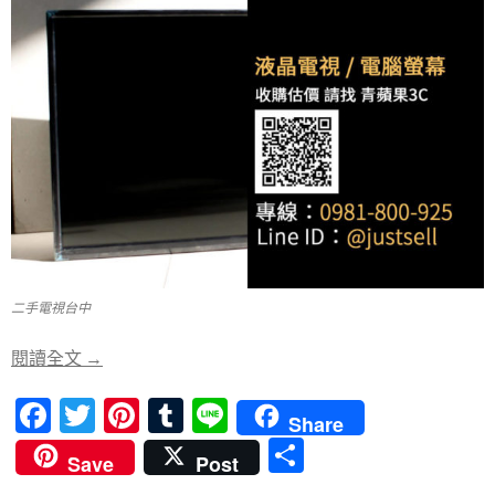
二手電視台中
怎麼賣掉二手電視? 二手電視收購價格如何查詢?
閱讀全文
→
F
T
Pi
T
Li
Share
ac
w
nt
u
n
分
Save
Post
e
itt
er
m
e
享