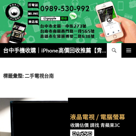
跳
至
主
要
內
容
搜
台中手機收購｜iPhone高價回收推薦【青蘋果3C】
尋
主要選單
標籤彙整: 二手電視台南