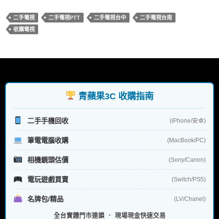
b
er
es
bl
二手電視
二手電視PTT
二手電視台中
二手電視台南
o
t
r
收購電視
o
k
青蘋果3C 收購指南
二手手機回收
(iPhone/安卓)
筆電電腦收購
(MacBook/PC)
相機鏡頭估價
(Sony/Canon)
電玩遊戲買賣
(Switch/PS5)
名牌包/精品
(LV/Chanel)
全台實體門市連鎖 ． 現場現金快速交易